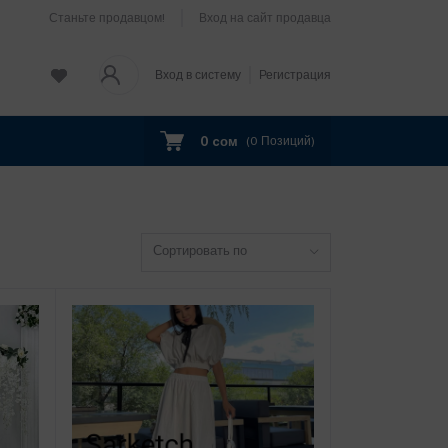
Станьте продавцом!
Вход на сайт продавца
Вход в систему
Регистрация
0 cом
(
0
Позиций)
Сортировать по