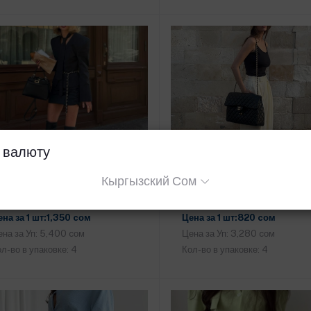
 валюту
Кыргызский Сом
Двойка (kokoб2/57)
Брюки (kokoб2/57)
Добавить в корзину
Добавить в корзину
ена за 1 шт:1,350 cом
Цена за 1 шт:820 cом
на за Уп: 5,400 cом
Цена за Уп: 3,280 cом
л-во в упаковке: 4
Кол-во в упаковке: 4