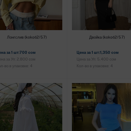
Лонгслив (kokoб2/57)
Двойка (kokoб2/57)
Добавить в корзину
Добавить в корзину
ена за 1 шт:700 cом
Цена за 1 шт:1,350 cом
на за Уп: 2,800 cом
Цена за Уп: 5,400 cом
л-во в упаковке: 4
Кол-во в упаковке: 4