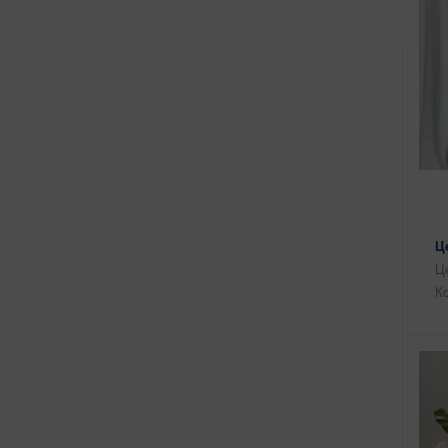
Ц
Це
Ко