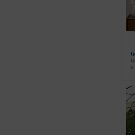
Ц
Це
Ко