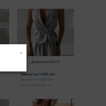
×
Двойка (kokoб2/57)
Добавить в корзину
Цена за 1 шт:1,020 cом
Цена за Уп: 4,080 cом
Кол-во в упаковке: 4