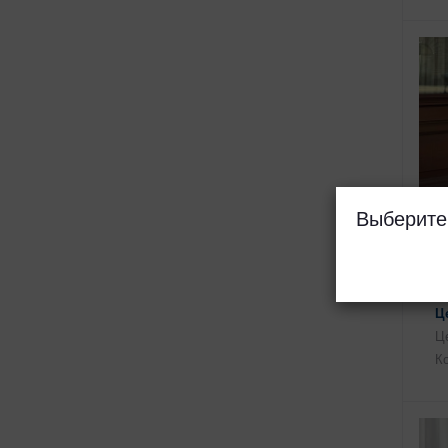
Выберите
Ц
Це
Ко