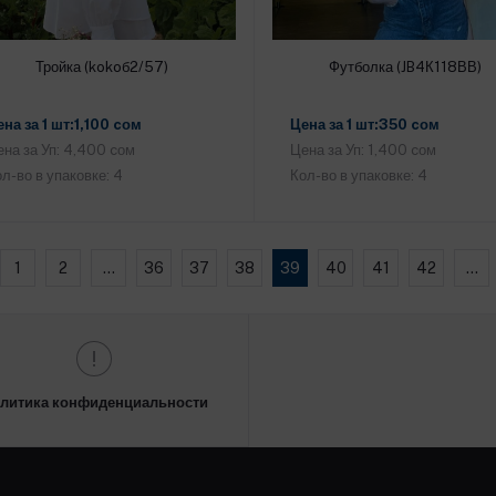
Тройка (kokoб2/57)
Футболка (JB4К118ВВ)
Добавить в корзину
Добавить в корзину
на за 1 шт:1,100 cом
Цена за 1 шт:350 cом
на за Уп: 4,400 cом
Цена за Уп: 1,400 cом
л-во в упаковке: 4
Кол-во в упаковке: 4
1
2
...
36
37
38
39
40
41
42
...
литика конфиденциальности