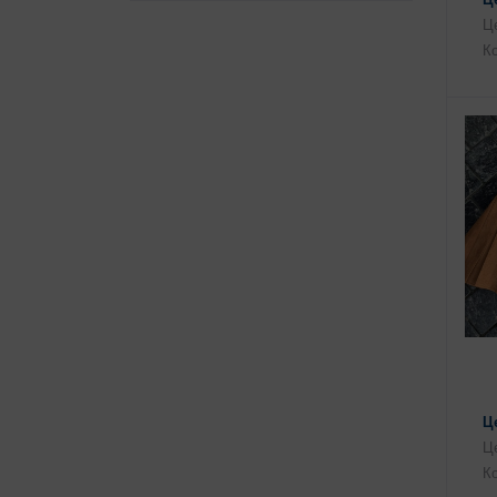
Це
Ко
Ц
Це
Ко