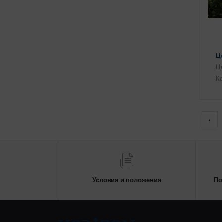
Це
Це
Ко
‹
Условия и положения
По