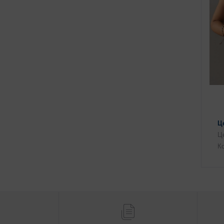
Ц
Це
Ко