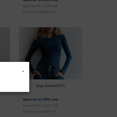
Цена за Уп: 1,000 cом
Кол-во в упаковке: 4
×
Боди (kokoб2/57)
Добавить в корзину
Цена за 1 шт:550 cом
Цена за Уп: 2,200 cом
Кол-во в упаковке: 4