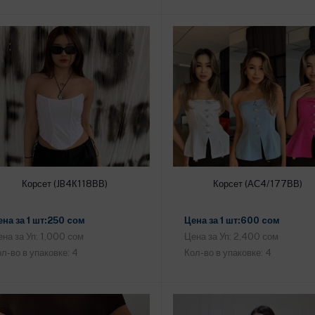
Корсет (JB4К118ВВ)
Корсет (АС4/177ВВ)
Добавить в корзину
Добавить в корзину
ена за 1 шт:250 cом
Цена за 1 шт:600 cом
на за Уп: 1,000 cом
Цена за Уп: 2,400 cом
л-во в упаковке: 4
Кол-во в упаковке: 4