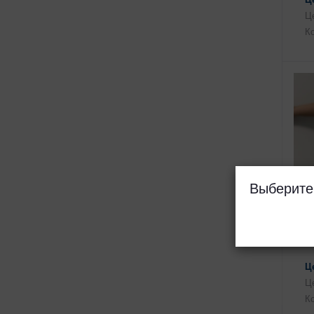
Це
Ко
Выберите
Ц
Це
Ко