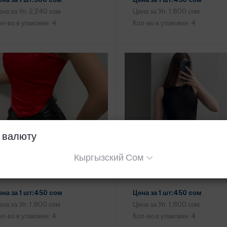
на за Уп: 2,240 cом
Цена за Уп: 1,800 cом
л-во в упаковке: 4
Кол-во в упаковке: 4
 валюту
Кыргызский Сом
Корсет (002022)
Боди (EI02053)
Добавить в корзину
Добавить в корзину
ена за 1 шт:450 cом
Цена за 1 шт:450 cом
на за Уп: 1,800 cом
Цена за Уп: 1,800 cом
л-во в упаковке: 4
Кол-во в упаковке: 4