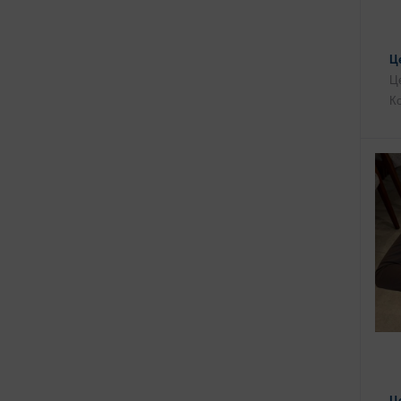
Ц
Це
Ко
Ц