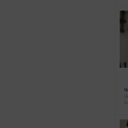
Ц
Це
Ко