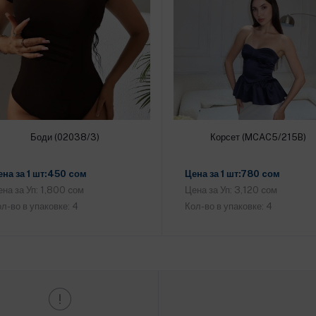
Боди (02038/3)
Корсет (MCAC5/215B)
Добавить в корзину
Добавить в корзину
ена за 1 шт:450 cом
Цена за 1 шт:780 cом
на за Уп: 1,800 cом
Цена за Уп: 3,120 cом
л-во в упаковке: 4
Кол-во в упаковке: 4