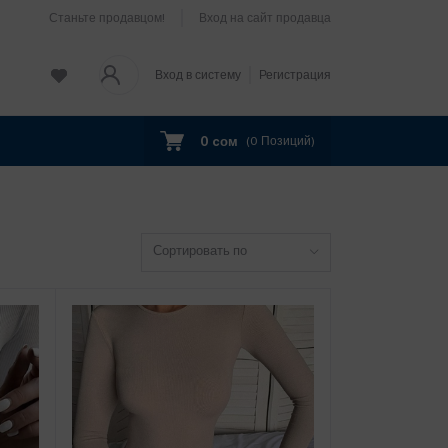
Станьте продавцом!
Вход на сайт продавца
Вход в систему
Регистрация
0 cом
(
0
Позиций)
Сортировать по