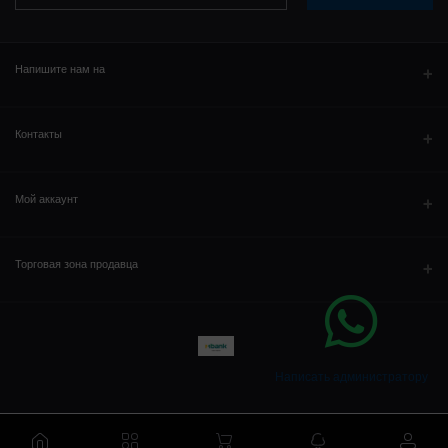
Напишите нам на
WhatsAPP
Контакты
Адрес
Мой аккаунт
Телефон
Вход в систему
Торговая зона продавца
Email
История заказов
Стать продавцом
Зарегистрироваться
Мой список желаний
Вход в панель продавца
Отследить заказ
Написать администратору