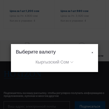
Добавить в корзину
Добавить в корзину
Цена за 1 шт:1,200 cом
Цена за 1 шт:980 cом
Цена за Уп: 4,800 cом
Цена за Уп: 3,920 cом
Кол-во в упаковке: 4
Кол-во в упаковке: 4
Выберите валюту
×
Условия и положения
Политика конфиденциальности
Кыргызский Сом
Подпишитесь на нашу рассылку, чтобы регулярно получать информацию о
предложениях, купонах и многом другом
Подписаться