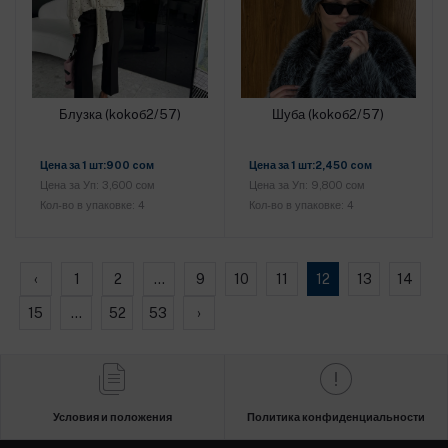
Блузка (kokoб2/57)
Шуба (kokoб2/57)
Добавить в корзину
Добавить в корзину
Цена за 1 шт:900 cом
Цена за 1 шт:2,450 cом
Цена за Уп: 3,600 cом
Цена за Уп: 9,800 cом
Кол-во в упаковке: 4
Кол-во в упаковке: 4
‹
1
2
...
9
10
11
12
13
14
15
...
52
53
›
Условия и положения
Политика конфиденциальности