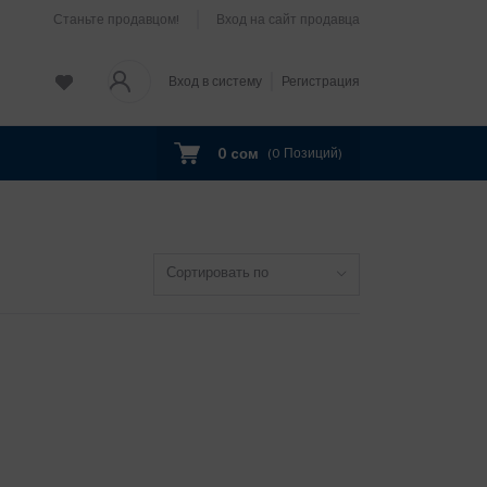
Станьте продавцом!
Вход на сайт продавца
Вход в систему
Регистрация
0 cом
(
0
Позиций)
Сортировать по