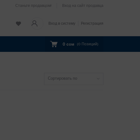
Станьте продавцом!
Вход на сайт продавца
Вход в систему
Регистрация
0 cом
(
0
Позиций)
Сортировать по