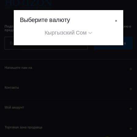
Выберите валюту
×
Подпишитесь на нашу рассылку, чтобы регулярно получать информацию о
предложениях, купонах и многом другом
Кыргызский Сом
Подписаться
Напишите нам на
WhatsAPP
Контакты
Адрес
Мой аккаунт
Телефон
Вход в систему
Торговая зона продавца
Email