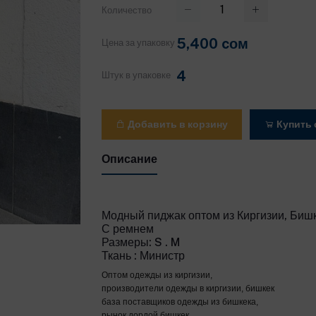
Количество
5,400 cом
Цена за упаковку
4
Штук в упаковке
Добавить в корзину
Купить 
Описание
Модный пиджак оптом из Киргизии, Биш
С ремнем
Размеры: S . M
Ткань : Министр
Оптом одежды из киргизии,
производители одежды в киргизии, бишкек
база поставщиков одежды из бишкека,
рынок дордой бишкек