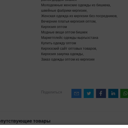
Молодежные женские одежды из бишкека,
швейные фабрики киргизии,
Женская одежда из киргизии без посредников,
Вечерние платья киргизия оптом,
Киргизия оптом
Модные вещи оптом бишкек
Маркетплейс одежды кыргызстана
Купить одежду оптом
Киргизский сайт оптовых товаров,
Киргизия закупка одежды,
Заказ одежды оптом из киргизии
Поделиться
путствующие товары