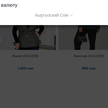
 валюту
Кыргызский Сом
Жилет (АС5/239)
Лонгслив (АС5/239)
1,450 cом
800 cом